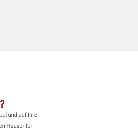
N?
el und auf Ihre
en Häuser für