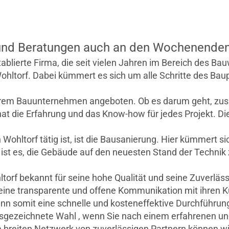
nd Beratungen auch an den Wochenenden m
erte Firma, die seit vielen Jahren im Bereich des Bauwe
ohltorf. Dabei kümmert es sich um alle Schritte des Baup
rem Bauunternehmen angeboten. Ob es darum geht, zusä
t die Erfahrung und das Know-how für jedes Projekt. Die
 Wohltorf tätig ist, ist die Bausanierung. Hier kümmert
t es, die Gebäude auf den neuesten Stand der Technik z
f bekannt für seine hohe Qualität und seine Zuverlässi
eine transparente und offene Kommunikation mit ihren 
nn somit eine schnelle und kosteneffektive Durchführun
ausgezeichnete Wahl , wenn Sie nach einem erfahrenen und
 breiten Netzwerk von zuverlässigen Partnern können wi