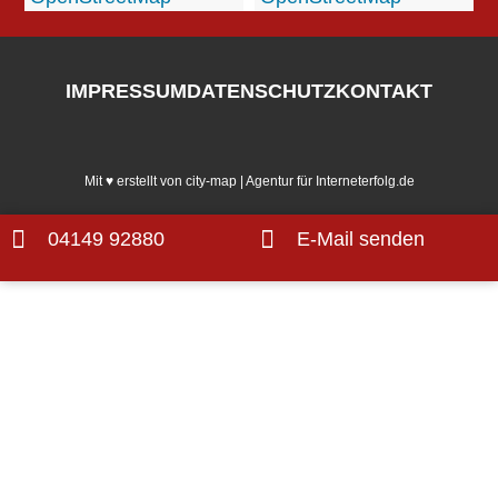
IMPRESSUM
DATENSCHUTZ
KONTAKT
Mit ♥ erstellt von city-map | Agentur für Interneterfolg.de
04149 92880
E-Mail senden