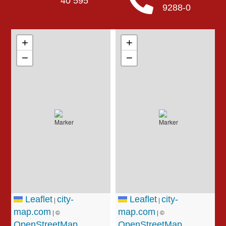
40 595
9288-0
+
+
−
−
Leaflet
city-
Leaflet
city-
|
|
map.com
map.com
| ©
| ©
OpenStreetMap
OpenStreetMap