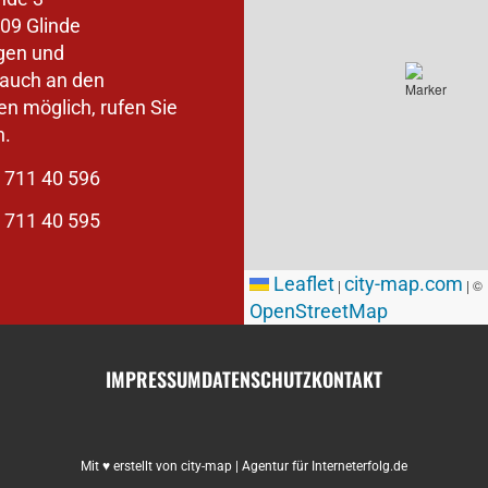
09 Glinde
gen und
auch an den
 möglich, rufen Sie
n.
 711 40 596
 711 40 595
Leaflet
city-map.com
|
| ©
OpenStreetMap
IMPRESSUM
DATENSCHUTZ
KONTAKT
Mit ♥ erstellt von city-map | Agentur für Interneterfolg.de