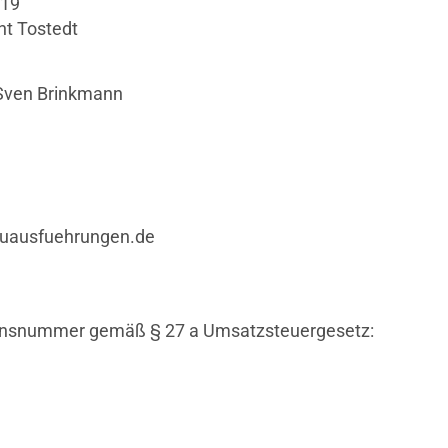
219
ht Tostedt
 Sven Brinkmann
auausfuehrungen.de
ionsnummer gemäß § 27 a Umsatzsteuergesetz: