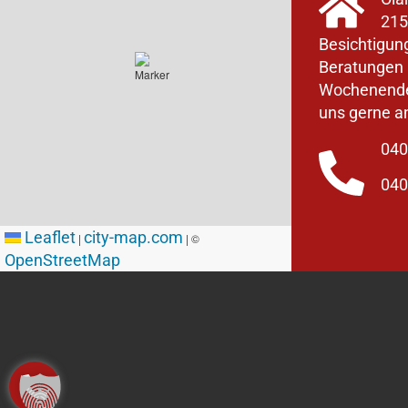
215
Besichtigun
Beratungen 
Wochenenden
uns gerne a
040
040
Leaflet
city-map.com
|
| ©
OpenStreetMap