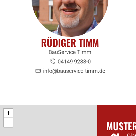
RÜDIGER TIMM
BauService Timm
04149 9288-0
info@bauservice-timm.de
+
−
MUSTER
Ola