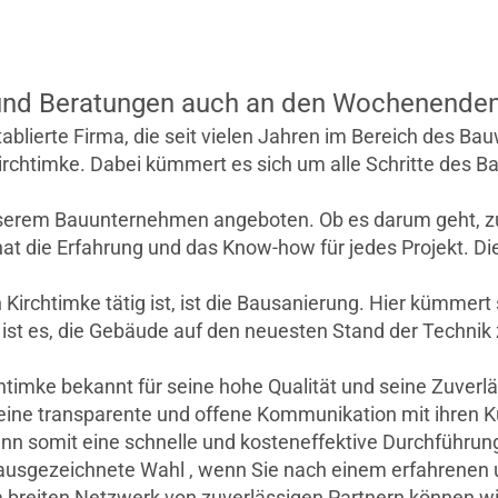
nd Beratungen auch an den Wochenenden m
erte Firma, die seit vielen Jahren im Bereich des Bauwe
irchtimke. Dabei kümmert es sich um alle Schritte des B
serem Bauunternehmen angeboten. Ob es darum geht, zu
t die Erfahrung und das Know-how für jedes Projekt. Die
 Kirchtimke tätig ist, ist die Bausanierung. Hier kümme
t es, die Gebäude auf den neuesten Stand der Technik z
mke bekannt für seine hohe Qualität und seine Zuverläs
eine transparente und offene Kommunikation mit ihren 
nn somit eine schnelle und kosteneffektive Durchführun
e ausgezeichnete Wahl , wenn Sie nach einem erfahrenen u
 breiten Netzwerk von zuverlässigen Partnern können wi