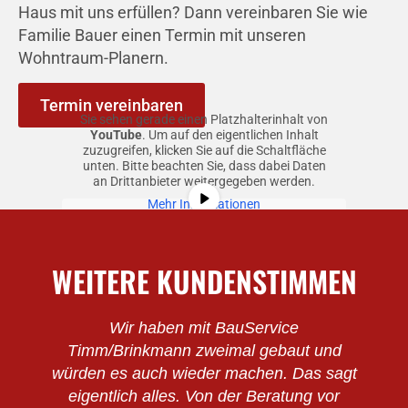
Haus mit uns erfüllen? Dann vereinbaren Sie wie
Familie Bauer einen Termin mit unseren
Wohntraum-Planern.
Termin vereinbaren
Sie sehen gerade einen Platzhalterinhalt von
YouTube
. Um auf den eigentlichen Inhalt
zuzugreifen, klicken Sie auf die Schaltfläche
unten. Bitte beachten Sie, dass dabei Daten
an Drittanbieter weitergegeben werden.
Mehr Informationen
Inhalt entsperren
WEITERE KUNDENSTIMMEN
Erforderlichen Service akzeptieren
und Inhalte entsperren
Wir haben mit BauService
Timm/Brinkmann zweimal gebaut und
würden es auch wieder machen. Das sagt
eigentlich alles. Von der Beratung vor
v