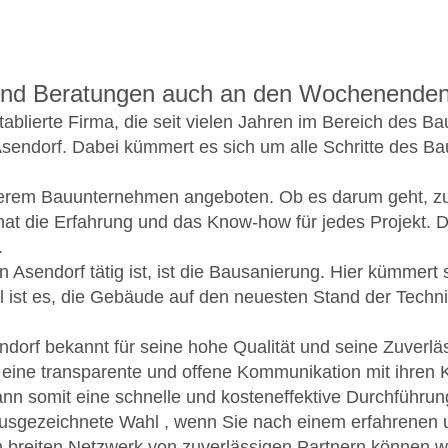
nd Beratungen auch an den Wochenenden m
ierte Firma, die seit vielen Jahren im Bereich des Bauw
Asendorf. Dabei kümmert es sich um alle Schritte des Ba
erem Bauunternehmen angeboten. Ob es darum geht, zu
at die Erfahrung und das Know-how für jedes Projekt. Di
.
n Asendorf tätig ist, ist die Bausanierung. Hier kümmer
st es, die Gebäude auf den neuesten Stand der Technik 
rf bekannt für seine hohe Qualität und seine Zuverläss
 eine transparente und offene Kommunikation mit ihren
nn somit eine schnelle und kosteneffektive Durchführun
 ausgezeichnete Wahl , wenn Sie nach einem erfahrenen u
m breiten Netzwerk von zuverlässigen Partnern können wi